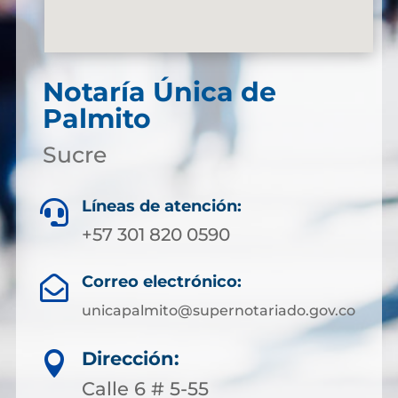
Notaría Única de
Palmito
Sucre
Líneas de atención:

+57 301 820 0590
Correo electrónico:

unicapalmito@supernotariado.gov.co
Dirección:

Calle 6 # 5-55