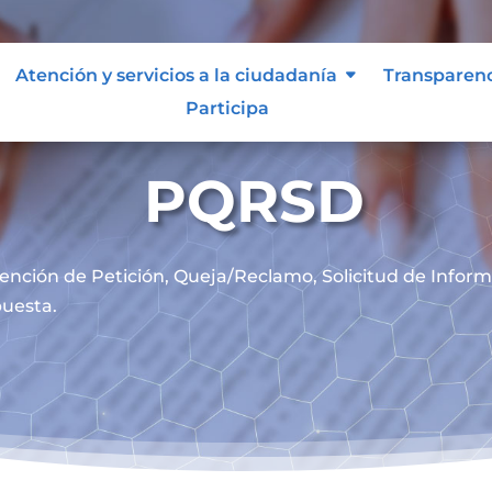
Atención y servicios a la ciudadanía
Transparen
Participa
PQRSD
ención de
Petición, Queja/Reclamo, Solicitud de Infor
uesta.