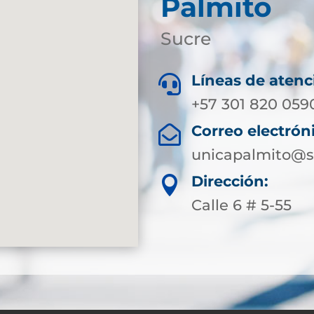
Palmito
Sucre
Líneas de atenc

+57 301 820 059
Correo electrón

unicapalmito@s
Dirección:

Calle 6 # 5-55