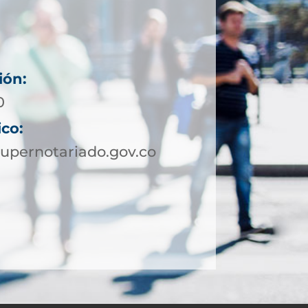
ión:
0
ico:
upernotariado.gov.co