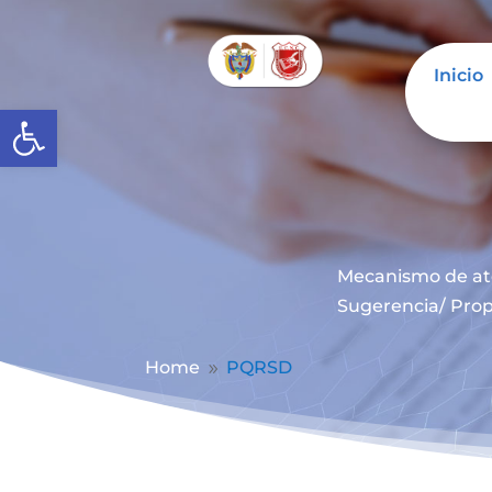
Inicio
Abrir barra de herramientas
Mecanismo de at
Sugerencia/ Prop
Home
PQRSD
9