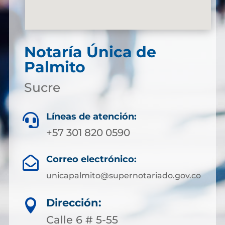
Notaría Única de
Palmito
Sucre
Líneas de atención:

+57 301 820 0590
Correo electrónico:

unicapalmito@supernotariado.gov.co
Dirección:

Calle 6 # 5-55