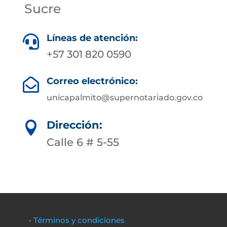
Sucre
Líneas de atención:

+57 301 820 0590
Correo electrónico:

unicapalmito@supernotariado.gov.co
Dirección:

Calle 6 # 5-55
• Términos y condiciones