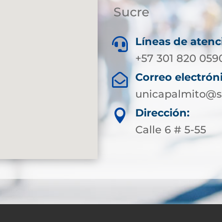
Sucre
Líneas de atenc

+57 301 820 059
Correo electrón

unicapalmito@s
Dirección:

Calle 6 # 5-55