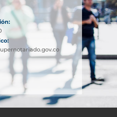
ión:
0
ico:
upernotariado.gov.co