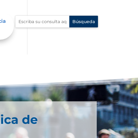
cia
ica de