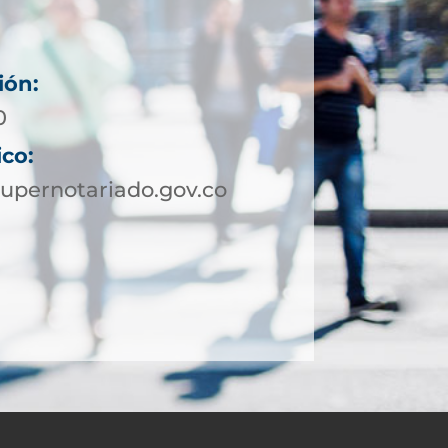
ión:
0
ico:
upernotariado.gov.co