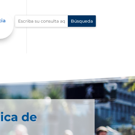
cia
ica de