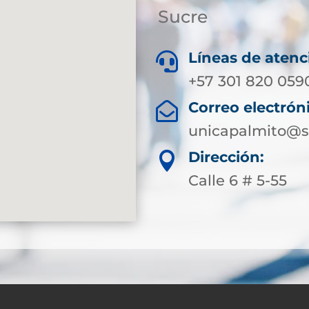
Sucre
Líneas de atenc

+57 301 820 059
Correo electrón

unicapalmito@s
Dirección:

Calle 6 # 5-55