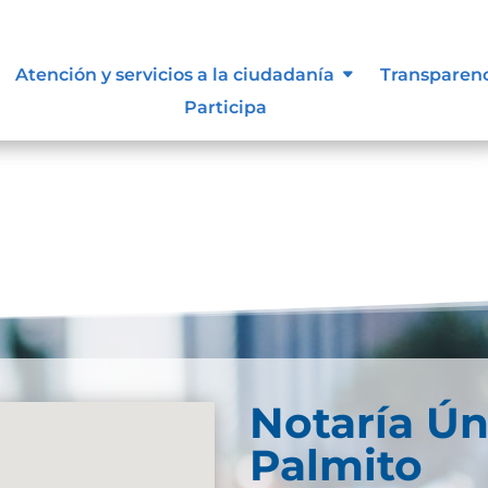
lasificada y reservada
Atención y servicios a la ciudadanía
Transparen
Participa
Notaría Ún
Palmito