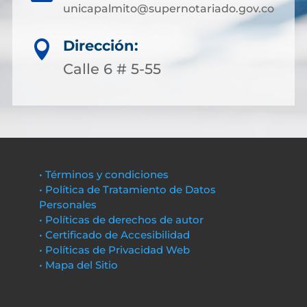
unicapalmito@supernotariado.gov.co
Dirección:

Calle 6 # 5-55
• Términos y condiciones
• Política de Tratamiento de Datos
Personales
• Políticas de derechos de autor
• Certificado de Accesibilidad
• Políticas de Privacidad Web
• Mapa del Sitio