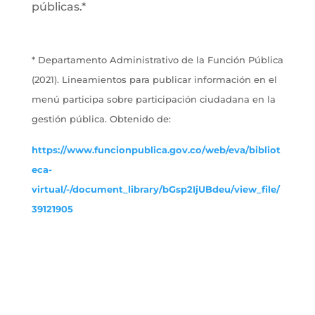
públicas.*
* Departamento Administrativo de la Función Pública
(2021). Lineamientos para publicar información en el
menú participa sobre participación ciudadana en la
gestión pública. Obtenido de:
https://www.funcionpublica.gov.co/web/eva/bibliot
eca-
virtual/-/document_library/bGsp2IjUBdeu/view_file/
39121905