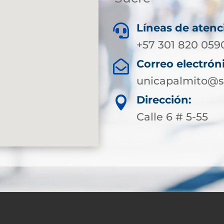
Líneas de atenc

+57 301 820 059
Correo electrón

unicapalmito@s
Dirección:

Calle 6 # 5-55