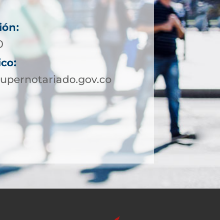
ión:
0
ico:
upernotariado.gov.co