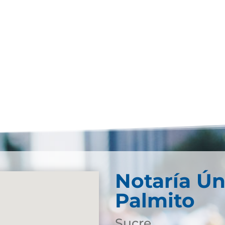
Notaría Ún
Palmito
Sucre