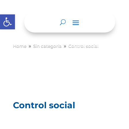
Abrir barra de herramientas
Home
Sin categoría
Control social
9
9
Control social