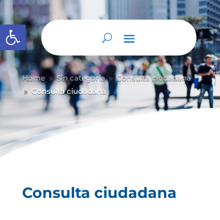
Abrir barra de herramientas
Home
Sin categoría
Consulta ciudadana
9
9
Consulta ciudadana
9
Consulta ciudadana