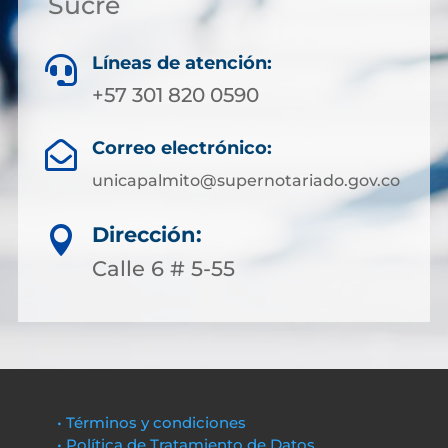
Sucre
Líneas de atención:

+57 301 820 0590
Correo electrónico:

unicapalmito@supernotariado.gov.co
Dirección:

Calle 6 # 5-55
• Términos y condiciones
• Política de Tratamiento de Datos