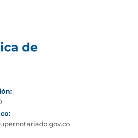
ica de
ión:
0
ico:
upernotariado.gov.co