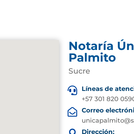
Notaría Ún
Palmito
Sucre
Líneas de atenc

+57 301 820 059
Correo electrón

unicapalmito@s
Dirección:
