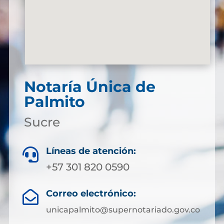
Notaría Única de
Palmito
Sucre
Líneas de atención:

+57 301 820 0590
Correo electrónico:

unicapalmito@supernotariado.gov.co