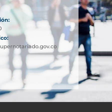
ión:
0
ico:
upernotariado.gov.co