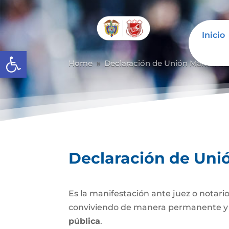
Inicio
Abrir barra de herramientas
Home
Declaración de Unión Marital d
9
Declaración de Uni
Es la manifestación ante juez o notario
conviviendo de manera permanente y li
pública
.