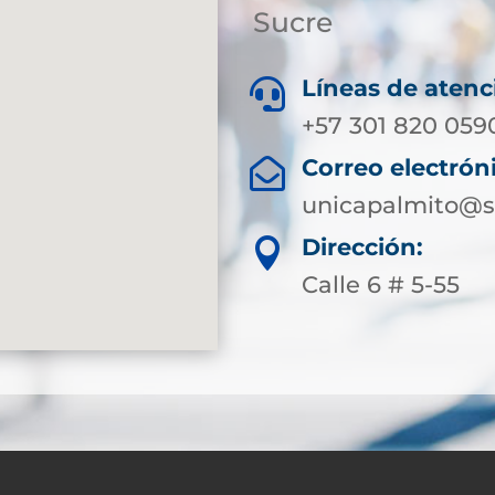
Sucre
Líneas de atenc

+57 301 820 059
Correo electrón

unicapalmito@s
Dirección:

Calle 6 # 5-55