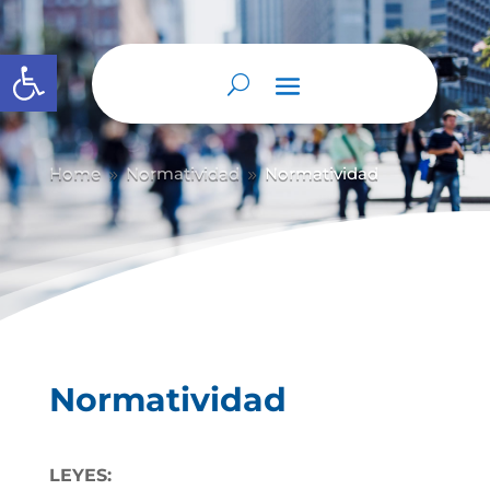
Abrir barra de herramientas
Home
Normatividad
Normatividad
9
9
Normatividad
LEYES: