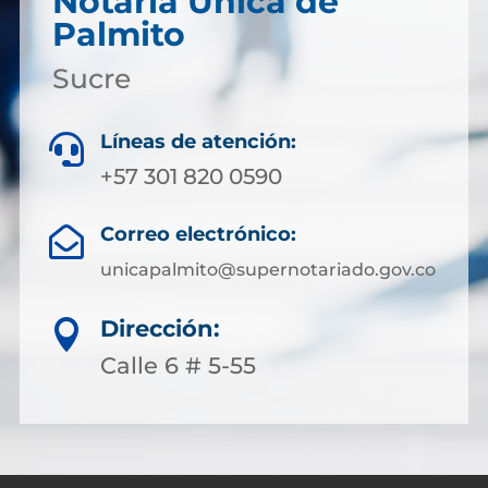
Notaría Única de
Palmito
Sucre
Líneas de atención:

+57 301 820 0590
Correo electrónico:

unicapalmito@supernotariado.gov.co
Dirección:

Calle 6 # 5-55