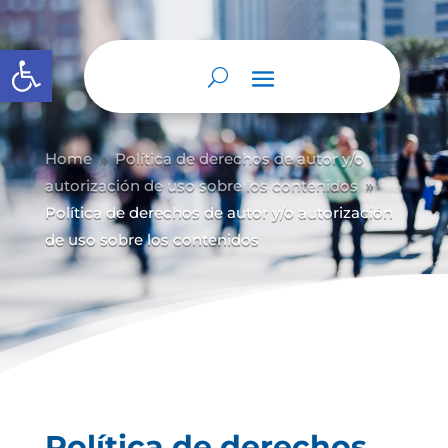
Abrir barra de herramientas
Home
Política de derechos de autor y/
o
9
autorización de uso sobre los contenidos
9
Política de derechos de autor y/o autorización
de uso sobre los contenidos
Política de derechos